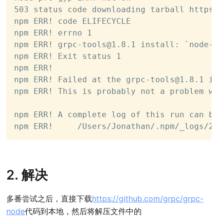
503 status code downloading tarball https:
npm ERR! code ELIFECYCLE

npm ERR! errno 1

npm ERR! 
grpc-tools@1.8.1
 install: `node-p
npm ERR! Exit status 1

npm ERR!

npm ERR! Failed at the 
grpc-tools@1.8.1
 in
npm ERR! This is probably not a problem wi
npm ERR! A complete log of this run can be
npm ERR!     /Users/Jonathan/.npm/_logs/2
2. 解决
多番尝试之后，直接下载
https://github.com/grpc/grpc-
node
代码到本地，然后将解压文件中的