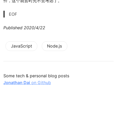
件，这个就暂时先不去考虑了。
EOF
Published
2020/4/22
JavaScript
Node.js
Some tech & personal blog posts
Jonathan Dai
on Github