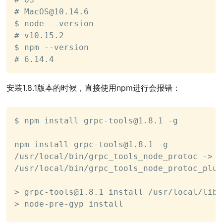
# 
MacOS@10.14.6
$ node --version

# v10.15.2

$ npm --version

# 6.14.4
安装1.8.1版本的时候，直接使用npm进行会报错：
$ npm install 
grpc-tools@1.8.1
 -g

npm install 
grpc-tools@1.8.1
 -g

/usr/local/bin/grpc_tools_node_protoc -> /
/usr/local/bin/grpc_tools_node_protoc_plug
> 
grpc-tools@1.8.1
 install /usr/local/lib/
> node-pre-gyp install
